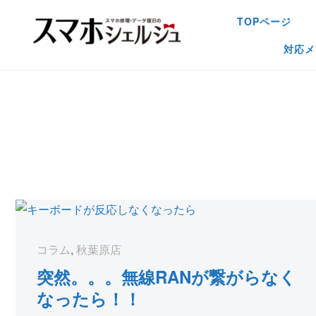
TOPページ
対応メ
コラム
,
秋葉原店
突然。。。無線RANが繋がらなく
なったら！！