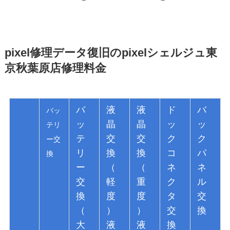
pixel修理データ復旧のpixelシェルジュ東
京秋葉原店修理料金
バ
液
液
ド
バ
バッ
ッ
晶
晶
ッ
ッ
テリ
テ
交
交
ク
ク
ー交
リ
換
換
コ
パ
換
ー
（
（
ネ
ネ
交
軽
重
ク
ル
換
度
度
タ
交
（
）
）
交
換
大
液
液
換