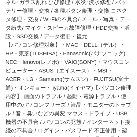
ネル･ガラス割れ ひび修理 / 水没･浸水修理 / バッ
テリー修理・交換 / 各種ボタン修理・交換 コネク
タ修理・交換 / Wi-Fiの不具合/ メール・写真・デー
タ紛失/ マイク・スピーカ故障修理 / HDD交換・増
設・SSD交換 / データ復旧・復元
【パソコン修理対象】・MAC・DELL（デル）・
HP・東芝(TOSHIBA)・Panasonic(パナソニック)
NEC・lenovo(レノボ)・VAIO(SONY)・マウスコン
ピューター・ASUS（エイスース）・MSI・
ACER・LG・Samsung(サムスン)・FUJITSU(富士
通)・オンキョー・iiyama(イイヤマ)【パソコン修理
内容】 画面のトラブル / 起動・電源トラブル / 使
用中のパソコンフリーズ / 液晶・モニターのトラブ
ル / 音・臭いなどの異変 マウス・ドライブ・USB
機器の不具合 / パソコンの発熱 / インターネット接
続の不具合 / ログイン・パスワード 不正使用・架