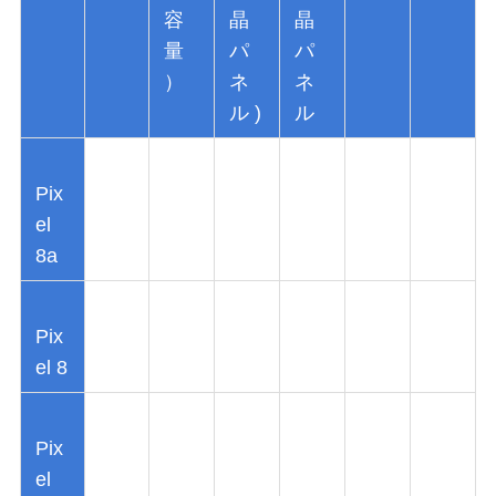
容
晶
晶
量
パ
パ
）
ネ
ネ
ル )
ル
Pix
el
8a
Pix
el 8
Pix
el