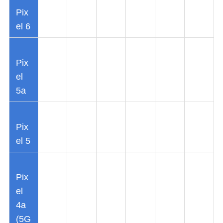
Pix
el 6
Pix
el
5a
Pix
el 5
Pix
el
4a
(5G